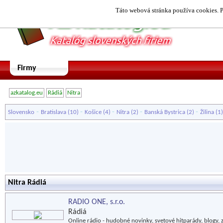
Táto webová stránka používa cookies. P
Firmy
azkatalog.eu
Rádiá
Nitra
-
-
-
-
-
Slovensko
Bratislava
(10)
Košice
(4)
Nitra
(2)
Banská Bystrica
(2)
Žilina
(1
Nitra Rádiá
RADIO ONE, s.r.o.
Rádiá
Online rádio - hudobné novinky, svetové hitparády, blogy, 