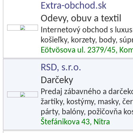
Extra-obchod.sk
Odevy, obuv a textil
Internetový obchod s luxu
košieľky, korzety, body, súp
Eötvösova ul. 2379/45, Ko
RSD, s.r.o.
Darčeky
Predaj zábavného a darček
žartíky, kostýmy, masky, čert
párty, balóny, požičovňa k
Štefánikova 43, Nitra