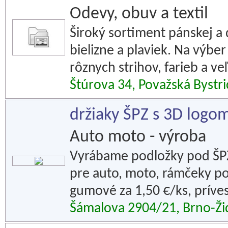
Odevy, obuv a textil
Široký sortiment pánskej a
bielizne a plaviek. Na výbe
rôznych strihov, farieb a veľ
Štúrova 34, Považská Bystri
držiaky ŠPZ s 3D logom
Auto moto - výroba
Vyrábame podložky pod ŠPZ 
pre auto, moto, rámčeky po
gumové za 1,50 €/ks, príves
Šámalova 2904/21, Brno-Ži