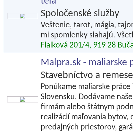
tela
Spoločenské služby
Veštenie, tarot, mágia, ta
mi spomienky siahajú. Všet
Fialková 201/4, 919 28 Buč
Malpra.sk - maliarske
Stavebníctvo a remese
Ponúkame maliarske práce i
Slovensku. Dodávame naše
firmám alebo štátnym pod
realizácií maľovania bytov,
predajných priestorov, gará