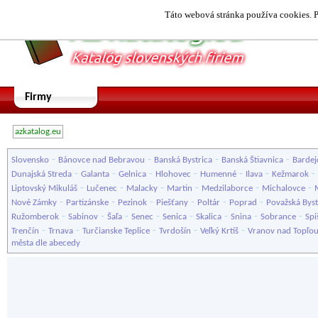
Táto webová stránka používa cookies. P
Firmy
azkatalog.eu
-
-
-
-
Slovensko
Bánovce nad Bebravou
Banská Bystrica
Banská Štiavnica
Bardej
-
-
-
-
-
-
-
Dunajská Streda
Galanta
Gelnica
Hlohovec
Humenné
Ilava
Kežmarok
-
-
-
-
-
-
Liptovský Mikuláš
Lučenec
Malacky
Martin
Medzilaborce
Michalovce
-
-
-
-
-
-
Nové Zámky
Partizánske
Pezinok
Piešťany
Poltár
Poprad
Považská Byst
-
-
-
-
-
-
-
-
Ružomberok
Sabinov
Šaľa
Senec
Senica
Skalica
Snina
Sobrance
Spi
-
-
-
-
-
Trenčín
Trnava
Turčianske Teplice
Tvrdošín
Veľký Krtíš
Vranov nad Topľo
města dle abecedy