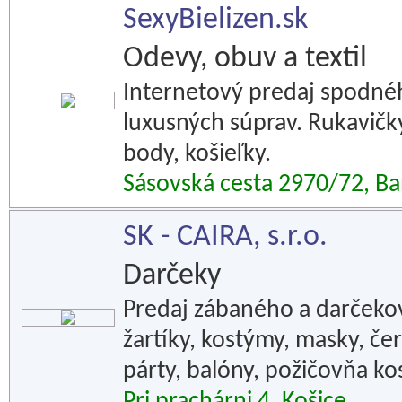
SexyBielizen.sk
Odevy, obuv a textil
Internetový predaj spodnéh
luxusných súprav. Rukavičky
body, košieľky.
Sásovská cesta 2970/72, Ba
SK - CAIRA, s.r.o.
Darčeky
Predaj zábaného a darčeko
žartíky, kostýmy, masky, čert
párty, balóny, požičovňa k