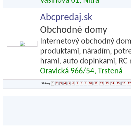
Vašinova 61, Nitra
Abcpredaj.sk
Obchodné domy
Internetový obchodný dom 
produktami, náradím, potre
hrami, auto doplnkami, RC
Oravická 966/54, Trstená
Stránky
1
2
3
4
5
6
7
8
9
10
11
12
13
14
15
16
17