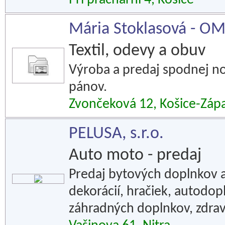
Pri prachárni 4, Košice
Mária Stoklasová - O
Textil, odevy a obuv
Výroba a predaj spodnej no
pánov.
Zvončeková 12, Košice-Záp
PELUSA, s.r.o.
Auto moto - predaj
Predaj bytových doplnkov a
dekorácií, hračiek, autodop
záhradných doplnkov, zdrav