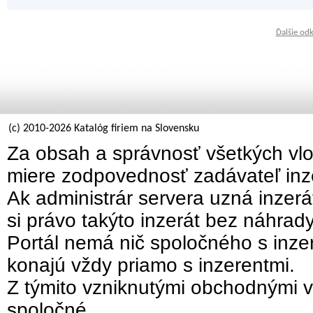
Ďalšie od
(c) 2010-2026 Katalóg firiem na Slovensku
Za obsah a správnosť všetkých vlo
miere zodpovednosť zadávateľ inz
Ak administrár servera uzná inzer
si právo takýto inzerát bez náhrad
Portál nemá nič spoločného s inzer
konajú vždy priamo s inzerentmi.
Z týmito vzniknutými obchodnými v
spoločné.