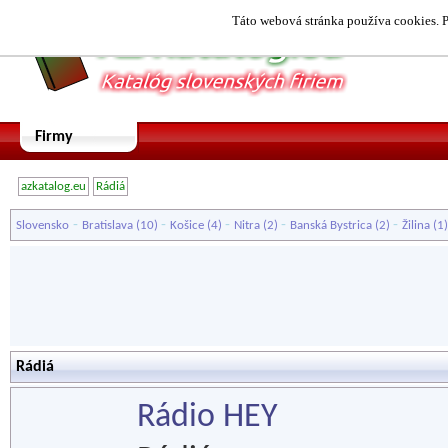
Táto webová stránka používa cookies. P
Firmy
azkatalog.eu
Rádiá
-
-
-
-
-
Slovensko
Bratislava
(10)
Košice
(4)
Nitra
(2)
Banská Bystrica
(2)
Žilina
(1
Rádiá
Rádio HEY