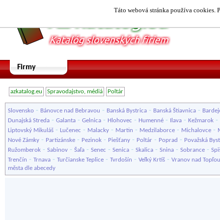
Táto webová stránka používa cookies. P
Firmy
azkatalog.eu
Spravodajstvo, médiá
Poltár
-
-
-
-
Slovensko
Bánovce nad Bebravou
Banská Bystrica
Banská Štiavnica
Bardej
-
-
-
-
-
-
-
Dunajská Streda
Galanta
Gelnica
Hlohovec
Humenné
Ilava
Kežmarok
-
-
-
-
-
-
Liptovský Mikuláš
Lučenec
Malacky
Martin
Medzilaborce
Michalovce
-
-
-
-
-
-
Nové Zámky
Partizánske
Pezinok
Piešťany
Poltár
Poprad
Považská Byst
-
-
-
-
-
-
-
-
Ružomberok
Sabinov
Šaľa
Senec
Senica
Skalica
Snina
Sobrance
Spi
-
-
-
-
-
Trenčín
Trnava
Turčianske Teplice
Tvrdošín
Veľký Krtíš
Vranov nad Topľo
města dle abecedy