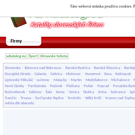
Táto webová stránka používa cookies. P
Firmy
azkatalog.eu
Šport
Rimavská Sobota
-
-
-
-
Slovensko
Bánovce nad Bebravou
Banská Bystrica
Banská Štiavnica
Bardej
-
-
-
-
-
-
-
Dunajská Streda
Galanta
Gelnica
Hlohovec
Humenné
Ilava
Kežmarok
-
-
-
-
-
-
Liptovský Mikuláš
Lučenec
Malacky
Martin
Medzilaborce
Michalovce
-
-
-
-
-
-
Nové Zámky
Partizánske
Pezinok
Piešťany
Poltár
Poprad
Považská Byst
-
-
-
-
-
-
-
-
Ružomberok
Sabinov
Šaľa
Senec
Senica
Skalica
Snina
Sobrance
Spi
-
-
-
-
-
Trenčín
Trnava
Turčianske Teplice
Tvrdošín
Veľký Krtíš
Vranov nad Topľo
města dle abecedy