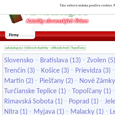
Táto webová stránka používa cookies. P
Firmy
azkatalog.eu
Výživové doplnky - veľkoobchod
Topoľčany
-
-
Slovensko
Bratislava
(13)
Zvolen
(5
-
-
Trenčín
(3)
Košice
(3)
Prievidza
(3)
-
-
Martin
(2)
Piešťany
(2)
Nové Zámk
-
Turčianske Teplice
(1)
Topoľčany
(1)
-
-
Rimavská Sobota
(1)
Poprad
(1)
Jel
-
-
-
Nitra
(1)
Myjava
(1)
Malacky
(1)
L