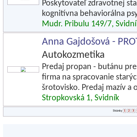
Poskytovateľ zdravotnej star
kognitívna behaviorálna ps
Mudr. Pribulu 149/7, Svidní
Anna Gajdošová - PR
Autokozmetika
Predaj propan - butánu pre
firma na spracovanie starýc
šrotovisko. Predaj mazív a 
Stropkovská 1, Svidník
Stránky
1
2
3