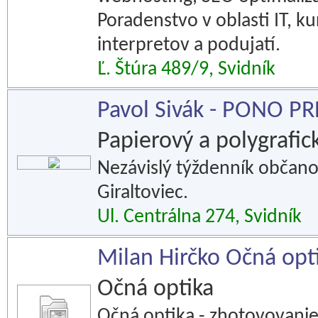
Poradenstvo v oblasti IT, 
interpretov a podujatí.
Ľ. Štúra 489/9, Svidník
Pavol Sivák - PONO PR
Papierový a polygrafic
Nezávislý týždenník občano
Giraltoviec.
Ul. Centrálna 274, Svidník
Milan Hirčko Očná opt
Očná optika
Očná optika - zhotovovanie