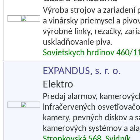
Výroba strojov a zariadení
a vinársky priemysel a pivo
výrobné linky, rezačky, zar
uskladňovanie piva.
Sovietskych hrdinov 460/11
EXPANDUS, s. r. o.
Elektro
Predaj alarmov, kamerovýc
infračervených osvetľovačov
kamery, pevných diskov a s
kamerových systémov a al
Stropkovská 568, Svidník