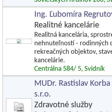
Sovietskych hrdinov 200, S
Ing. Ľubomíra Regruto
Realitné kancelárie
Realitná kancelária, spros
nehnuteľností - rodinných 
rekreačných objektov, stav
kancelárie.
Centrálna 584/ 5, Svidník
MUDr. Rastislav Korb
s.r.o.
Zdravotné služby