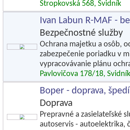
Stropkovská 568, Svidník
Ivan Labun R-MAF - be
Bezpečnostné služby
Ochrana majetku a osôb, o
zabezpečenie poriadku v m
vypracovávanie plánu ochr
Pavlovičova 178/18, Svidní
Boper - doprava, špedíc
Doprava
Prepravné a zasielateľské sl
autoservis - autoelektrika, 