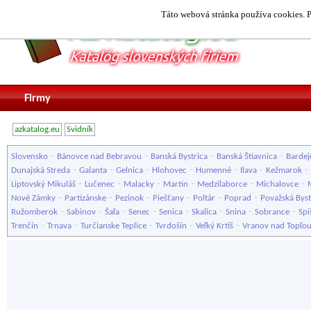
Táto webová stránka používa cookies. P
Firmy
azkatalog.eu
Svidník
-
-
-
-
Slovensko
Bánovce nad Bebravou
Banská Bystrica
Banská Štiavnica
Bardej
-
-
-
-
-
-
-
Dunajská Streda
Galanta
Gelnica
Hlohovec
Humenné
Ilava
Kežmarok
-
-
-
-
-
-
Liptovský Mikuláš
Lučenec
Malacky
Martin
Medzilaborce
Michalovce
-
-
-
-
-
-
Nové Zámky
Partizánske
Pezinok
Piešťany
Poltár
Poprad
Považská Byst
-
-
-
-
-
-
-
-
Ružomberok
Sabinov
Šaľa
Senec
Senica
Skalica
Snina
Sobrance
Spi
-
-
-
-
-
Trenčín
Trnava
Turčianske Teplice
Tvrdošín
Veľký Krtíš
Vranov nad Topľo